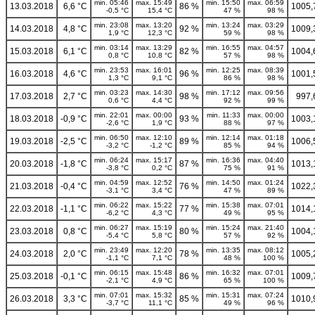
min. 05:46
max. 15:49
min. 15:50
max. 06:59
13.03.2018
6,6 °C
86 %
1005,
-0,5 °C
15,4 °C
47 %
98 %
min. 23:08
max. 13:20
min. 13:24
max. 03:29
14.03.2018
4,8 °C
92 %
1009,
1,9 °C
12,3 °C
59 %
98 %
min. 03:14
max. 13:29
min. 16:55
max. 04:57
15.03.2018
6,1 °C
82 %
1004,
0,8 °C
10,8 °C
57 %
98 %
min. 23:53
max. 16:01
min. 12:25
max. 08:39
16.03.2018
4,6 °C
96 %
1001,
1,3 °C
9,1 °C
86 %
98 %
min. 03:23
max. 14:30
min. 17:12
max. 09:56
17.03.2018
2,7 °C
98 %
997,
0,6 °C
4,4 °C
92 %
99 %
min. 22:01
max. 00:00
min. 11:33
max. 00:00
18.03.2018
-0,9 °C
93 %
1003,
-2,6 °C
1,9 °C
88 %
97 %
min. 06:50
max. 12:10
min. 12:14
max. 01:18
19.03.2018
-2,5 °C
89 %
1006,
-3,2 °C
-1,2 °C
85 %
94 %
min. 06:24
max. 15:17
min. 16:36
max. 04:40
20.03.2018
-1,8 °C
87 %
1013,
-3,8 °C
0,2 °C
75 %
91 %
min. 04:59
max. 12:52
min. 14:50
max. 01:24
21.03.2018
-0,4 °C
76 %
1022,
-3,1 °C
3,4 °C
47 %
89 %
min. 06:22
max. 15:22
min. 15:38
max. 07:01
22.03.2018
-1,1 °C
77 %
1014,
-6,2 °C
4,3 °C
49 %
95 %
min. 06:27
max. 15:19
min. 15:24
max. 21:40
23.03.2018
0,8 °C
80 %
1004,
-5,4 °C
5,8 °C
57 %
92 %
min. 23:49
max. 12:20
min. 13:35
max. 08:12
24.03.2018
2,0 °C
78 %
1005,
-1,1 °C
7,1 °C
48 %
100 %
min. 06:15
max. 15:48
min. 16:32
max. 07:01
25.03.2018
-0,1 °C
86 %
1009,
-2,1 °C
4,9 °C
65 %
100 %
min. 07:01
max. 15:32
min. 15:31
max. 07:24
26.03.2018
3,3 °C
85 %
1010,
-3,7 °C
11,1 °C
49 %
96 %