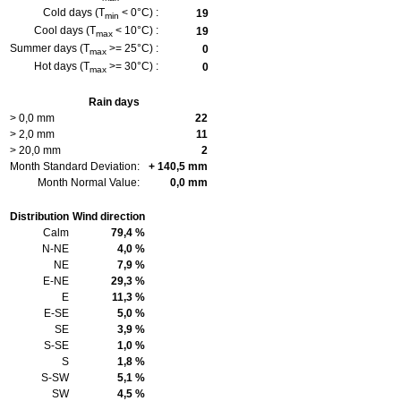
Cold days (T
< 0°C) :
19
min
Cool days (T
< 10°C) :
19
max
Summer days (T
>= 25°C) :
0
max
Hot days (T
>= 30°C) :
0
max
Rain days
> 0,0 mm
22
> 2,0 mm
11
> 20,0 mm
2
Month Standard Deviation:
+ 140,5 mm
Month Normal Value:
0,0 mm
Distribution
Wind direction
Calm
79,4 %
N-NE
4,0 %
NE
7,9 %
E-NE
29,3 %
E
11,3 %
E-SE
5,0 %
SE
3,9 %
S-SE
1,0 %
S
1,8 %
S-SW
5,1 %
SW
4,5 %