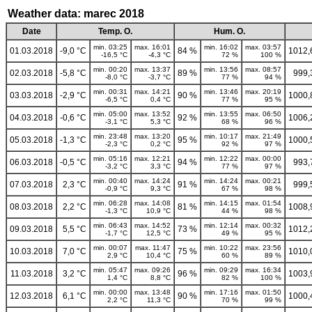
Weather data: marec 2018
Date
Temp. O.
Hum. O.
min. 03:25
max. 16:01
min. 16:02
max. 03:57
01.03.2018
-9,0 °C
84 %
1012,
-16,5 °C
-4,3 °C
72 %
100 %
min. 00:20
max. 13:37
min. 13:56
max. 08:57
02.03.2018
-5,8 °C
89 %
999,
-8,0 °C
-3,7 °C
77 %
94 %
min. 00:31
max. 14:21
min. 13:46
max. 20:19
03.03.2018
-2,9 °C
90 %
1000,
-6,5 °C
0,4 °C
77 %
95 %
min. 05:00
max. 13:52
min. 13:55
max. 06:50
04.03.2018
-0,6 °C
92 %
1006,
-3,1 °C
5,3 °C
68 %
96 %
min. 23:48
max. 13:20
min. 10:17
max. 21:49
05.03.2018
-1,3 °C
95 %
1000,
-2,3 °C
0,2 °C
92 %
97 %
min. 05:16
max. 12:21
min. 12:22
max. 00:00
06.03.2018
-0,5 °C
94 %
993,
-3,2 °C
3,3 °C
77 %
97 %
min. 00:40
max. 14:24
min. 14:24
max. 00:21
07.03.2018
2,3 °C
91 %
999,
-0,9 °C
9,3 °C
67 %
98 %
min. 06:28
max. 14:08
min. 14:15
max. 01:54
08.03.2018
2,2 °C
81 %
1008,
-1,3 °C
10,9 °C
44 %
98 %
min. 06:43
max. 14:52
min. 12:14
max. 00:32
09.03.2018
5,5 °C
73 %
1012,
-1,7 °C
12,5 °C
49 %
95 %
min. 00:07
max. 11:47
min. 10:22
max. 23:56
10.03.2018
7,0 °C
75 %
1010,
2,9 °C
10,4 °C
60 %
89 %
min. 05:47
max. 09:26
min. 09:29
max. 16:34
11.03.2018
3,2 °C
96 %
1003,
1,4 °C
8,8 °C
82 %
100 %
min. 00:00
max. 13:48
min. 17:16
max. 01:50
12.03.2018
6,1 °C
90 %
1000,
2,2 °C
11,3 °C
70 %
99 %