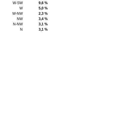
W-SW
9,6 %
W
5,0 %
W-NW
2,3 %
NW
3,4 %
N-NW
3,1 %
N
3,1 %