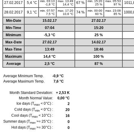
min. 03:13
max. 13:49
min. 15:20
max. 05:53
27.02.2017
5,4 °C
67 %
1011,
-1,8 °C
14,4 °C
25 %
97 %
min. 07:57
max. 17:20
min. 00:00
max. 23:08
28.02.2017
9,1 °C
74 %
1000,
7,5 °C
10,6 °C
60 %
85 %
Min-Date
15.02.17
27.02.17
Min-Time
07:04
15:20
Minimum
-5,3 °C
25 %
Max-Date
27.02.17
14.02.17
Max-Time
13:49
18:46
Maximum
14,4 °C
100 %
Average
2,5 °C
87 %
Average Minimum Temp.
-0,9 °C
Average Maximum Temp.
7,6 °C
Month Standard Deviation:
+ 2,53 K
Month Normal Value:
0,00 °C
Ice days (T
< 0°C) :
2
max
Cold days (T
< 0°C) :
20
min
Cool days (T
< 10°C) :
16
max
Summer days (T
>= 25°C) :
0
max
Hot days (T
>= 30°C) :
0
max