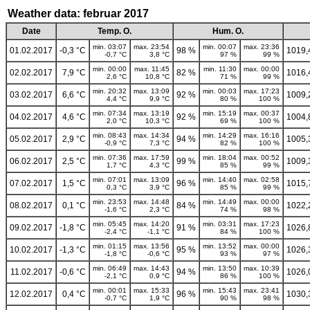
Weather data: februar 2017
Date
Temp. O.
Hum. O.
min. 03:07
max. 23:54
min. 00:07
max. 23:36
01.02.2017
-0,3 °C
98 %
1019,
-0,7 °C
3,8 °C
97 %
99 %
min. 00:00
max. 11:45
min. 11:30
max. 00:00
02.02.2017
7,9 °C
82 %
1016,
2,6 °C
10,8 °C
71 %
99 %
min. 20:32
max. 13:09
min. 00:03
max. 17:23
03.02.2017
6,6 °C
92 %
1009,
4,4 °C
9,9 °C
80 %
100 %
min. 07:34
max. 13:19
min. 15:19
max. 00:37
04.02.2017
4,6 °C
92 %
1004,
2,0 °C
10,3 °C
69 %
100 %
min. 08:43
max. 14:34
min. 14:29
max. 16:16
05.02.2017
2,9 °C
94 %
1005,
-0,9 °C
7,3 °C
82 %
100 %
min. 07:36
max. 17:59
min. 18:04
max. 00:52
06.02.2017
2,5 °C
99 %
1009,
1,7 °C
4,3 °C
85 %
99 %
min. 07:01
max. 13:09
min. 14:40
max. 02:58
07.02.2017
1,5 °C
96 %
1015,
0,3 °C
3,9 °C
85 %
99 %
min. 23:53
max. 14:48
min. 14:49
max. 00:00
08.02.2017
0,1 °C
84 %
1022,
-1,6 °C
2,3 °C
74 %
98 %
min. 05:45
max. 14:20
min. 03:31
max. 17:23
09.02.2017
-1,8 °C
91 %
1026,
-2,4 °C
-1,1 °C
84 %
100 %
min. 01:15
max. 13:56
min. 13:52
max. 00:00
10.02.2017
-1,3 °C
95 %
1026,
-1,8 °C
-0,6 °C
93 %
97 %
min. 06:49
max. 14:43
min. 13:50
max. 10:39
11.02.2017
-0,6 °C
94 %
1026,
-2,1 °C
0,9 °C
86 %
100 %
min. 00:01
max. 15:33
min. 15:43
max. 23:41
12.02.2017
0,4 °C
96 %
1030,
-0,7 °C
1,9 °C
90 %
98 %