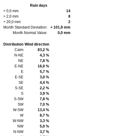
Rain days
> 0,0 mm
14
> 2,0 mm
8
> 20,0 mm
2
Month Standard Deviation:
+ 101,9 mm
Month Normal Value:
0,0 mm
Distribution
Wind direction
Calm
83,2 %
N-NE
4,3 %
NE
7,8 %
E-NE
16,0 %
E
5,7 %
E-SE
3,0 %
SE
4,4 %
S-SE
2,2 %
S
3,9 %
S-SW
7,8 %
SW
7,0 %
W-SW
13,4 %
W
8,7 %
W-NW
3,3 %
NW
5,0 %
N-NW
3,7 %