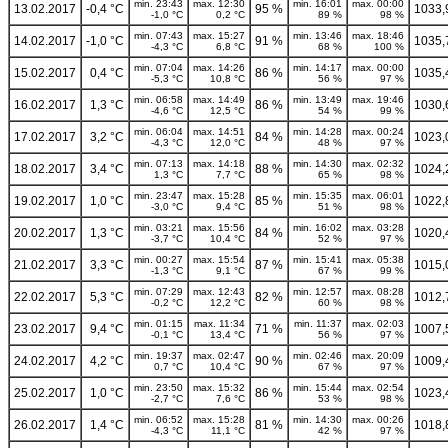
min. 23:43
max. 12:30
min. 16:01
max. 00:00
13.02.2017
-0,4 °C
95 %
1033,
-1,0 °C
0,2 °C
89 %
98 %
min. 07:43
max. 15:27
min. 13:46
max. 18:46
14.02.2017
-1,0 °C
91 %
1035,
-4,3 °C
6,8 °C
68 %
100 %
min. 07:04
max. 14:26
min. 14:17
max. 00:00
15.02.2017
0,4 °C
86 %
1035,
-5,3 °C
10,8 °C
56 %
97 %
min. 06:58
max. 14:49
min. 13:49
max. 19:46
16.02.2017
1,3 °C
86 %
1030,
-4,6 °C
12,5 °C
54 %
99 %
min. 06:04
max. 14:51
min. 14:28
max. 00:24
17.02.2017
3,2 °C
84 %
1023,
-4,3 °C
12,0 °C
48 %
97 %
min. 07:13
max. 14:18
min. 14:30
max. 02:32
18.02.2017
3,4 °C
88 %
1024,
1,3 °C
7,7 °C
65 %
98 %
min. 23:47
max. 15:28
min. 15:35
max. 06:01
19.02.2017
1,0 °C
85 %
1022,
-3,0 °C
9,4 °C
51 %
98 %
min. 03:21
max. 15:56
min. 16:02
max. 03:28
20.02.2017
1,3 °C
84 %
1020,
-3,7 °C
10,4 °C
52 %
97 %
min. 00:27
max. 15:54
min. 15:41
max. 05:38
21.02.2017
3,3 °C
87 %
1015,
-1,3 °C
9,1 °C
67 %
99 %
min. 07:29
max. 12:43
min. 12:57
max. 08:28
22.02.2017
5,3 °C
82 %
1012,
-0,2 °C
12,2 °C
60 %
98 %
min. 01:15
max. 11:34
min. 11:37
max. 02:03
23.02.2017
9,4 °C
71 %
1007,
-0,1 °C
13,4 °C
56 %
97 %
min. 19:37
max. 02:47
min. 02:46
max. 20:09
24.02.2017
4,2 °C
90 %
1009,
0,7 °C
10,4 °C
67 %
97 %
min. 23:50
max. 15:32
min. 15:44
max. 02:54
25.02.2017
1,0 °C
86 %
1023,
-2,7 °C
7,6 °C
53 %
98 %
min. 06:52
max. 15:28
min. 14:30
max. 00:26
26.02.2017
1,4 °C
81 %
1018,
-4,3 °C
11,1 °C
42 %
97 %